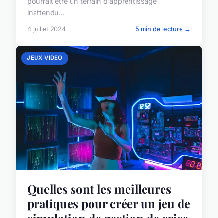
pourrait être un terrain d'apprentissage
inattendu...
4 juillet 2024
5 min de lecture →
JEUX-VIDEO
Quelles sont les meilleures
pratiques pour créer un jeu de
simulation de gestion de crise