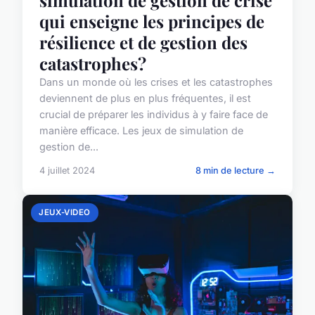
qui enseigne les principes de
résilience et de gestion des
catastrophes?
Dans un monde où les crises et les catastrophes
deviennent de plus en plus fréquentes, il est
crucial de préparer les individus à y faire face de
manière efficace. Les jeux de simulation de
gestion de...
4 juillet 2024
8 min de lecture →
JEUX-VIDEO