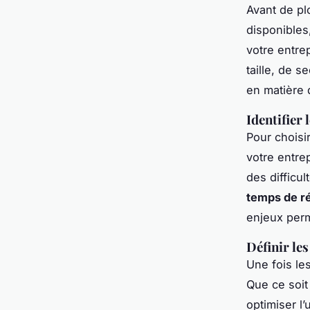
Avant de pl
disponibles
votre entre
taille, de s
en matière 
Identifier 
Pour choisi
votre entre
des difficu
temps de r
enjeux perm
Définir le
Une fois le
Que ce soit 
optimiser l’