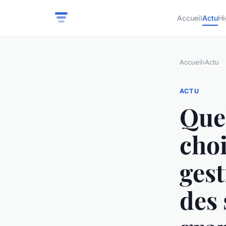
Accueil
Actu
Hi
Accueil
›
Actu
ACTU
Quel
choi
ges
des 