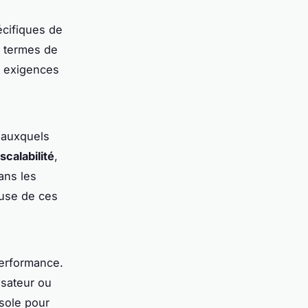
écifiques de
n termes de
es exigences
s auxquels
scalabilité
,
ans les
euse de ces
performance.
isateur ou
ssole pour