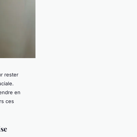
r rester
ciale.
rendre en
rs ces
ise