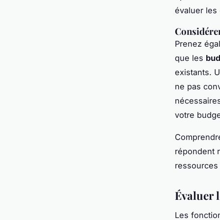
évaluer les
Considérer
Prenez égal
que les
bud
existants. 
ne pas conv
nécessaires
votre budget
Comprendre
répondent r
ressources 
Évaluer l
Les fonctio