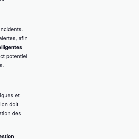
incidents.
lertes, afin
elligentes
ct potentiel
s.
iques et
ion doit
tation des
estion