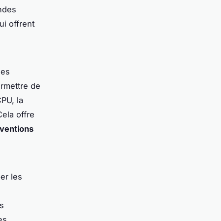
andes
ui offrent
les
ermettre de
PU, la
ela offre
rventions
er les
es
es