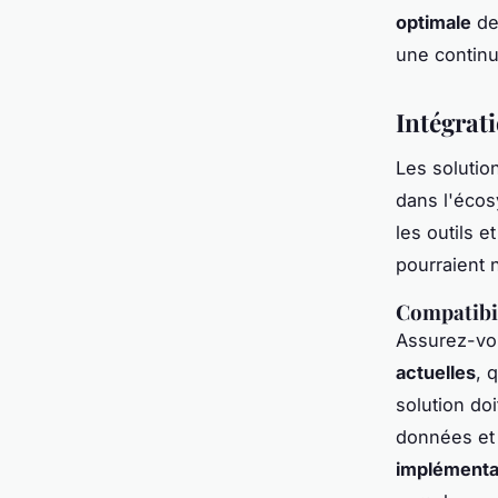
optimale
de
une continu
Intégrati
Les solutio
dans l'écos
les outils e
pourraient n
Compatibil
Assurez-vou
actuelles
, 
solution do
données et 
implémentat