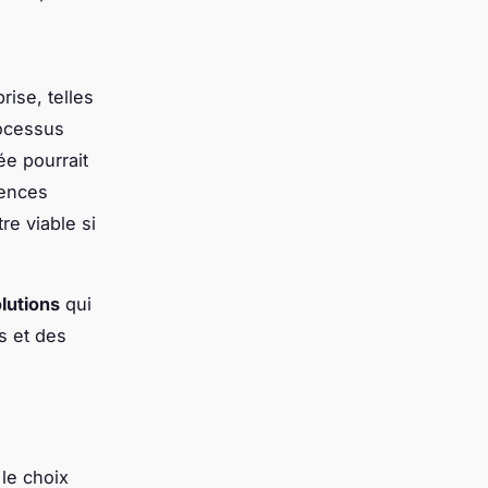
ise, telles
rocessus
ée pourrait
tences
re viable si
olutions
qui
s et des
 le choix