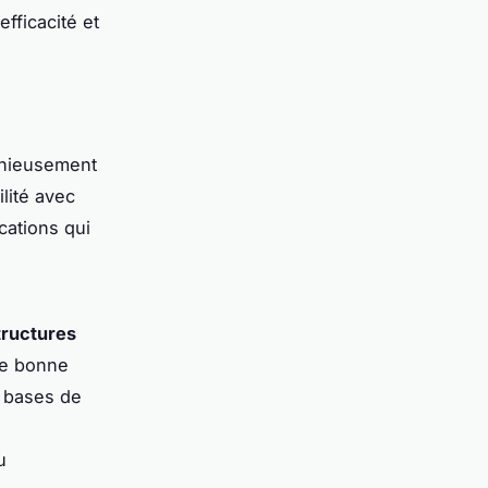
fficacité et
onieusement
lité avec
cations qui
tructures
ne bonne
, bases de
u