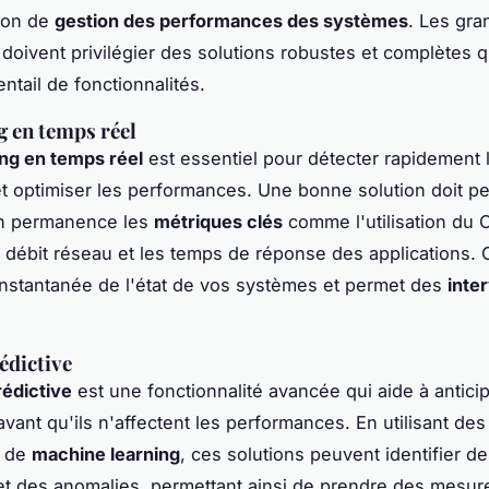
ion de
gestion des performances des systèmes
. Les gr
 doivent privilégier des solutions robustes et complètes q
ntail de fonctionnalités.
 en temps réel
ng en temps réel
est essentiel pour détecter rapidement 
t optimiser les performances. Une bonne solution doit p
en permanence les
métriques clés
comme l'utilisation du C
 débit réseau et les temps de réponse des applications. C
instantanée de l'état de vos systèmes et permet des
inte
édictive
rédictive
est une fonctionnalité avancée qui aide à anticip
vant qu'ils n'affectent les performances. En utilisant des
s de
machine learning
, ces solutions peuvent identifier d
t des anomalies, permettant ainsi de prendre des mesur